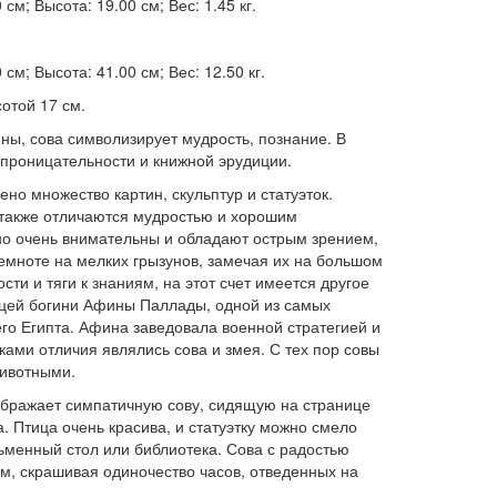
см; Высота: 19.00 см; Вес: 1.45 кг.
см; Высота: 41.00 см; Вес: 12.50 кг.
сотой 17 см.
ны, сова символизирует мудрость, познание. В
проницательности и книжной эрудиции.
но множество картин, скульптур и статуэток.
 также отличаются мудростью и хорошим
о очень внимательны и обладают острым зрением,
емноте на мелких грызунов, замечая их на большом
сти и тяги к знаниям, на этот счет имеется другое
цей богини Афины Паллады, одной из самых
го Египта. Афина заведовала военной стратегией и
ками отличия являлись сова и змея. С тех пор совы
животными.
зображает симпатичную сову, сидящую на странице
. Птица очень красива, и статуэтку можно смело
сьменный стол или библиотека. Сова с радостью
м, скрашивая одиночество часов, отведенных на