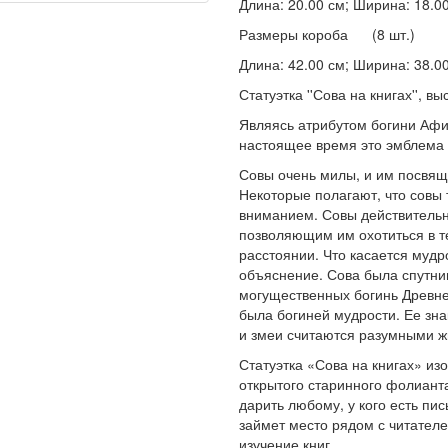
Длина: 20.00 см; Ширина: 18.00 
Размеры короба (8 шт.)
Длина: 42.00 см; Ширина: 38.00 
Статуэтка ''Сова на книгах'', вы
Являясь атрибутом богини Афи
настоящее время это эмблема 
Совы очень милы, и им посвяще
Некоторые полагают, что совы
вниманием. Совы действительн
позволяющим им охотиться в т
расстоянии. Что касается мудро
объяснение. Сова была спутни
могущественных богинь Древне
была богиней мудрости. Ее зна
и змеи считаются разумными 
Статуэтка «Сова на книгах» и
открытого старинного фолианта
дарить любому, у кого есть пи
займет место рядом с читателе
изучение книг.