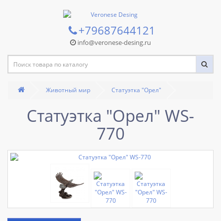
+79687644121
info@veronese-desing.ru
Животный мир
Статуэтка "Орел"
Статуэтка "Орел" WS-
770