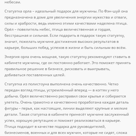
небесам.
Статуэтка орла – идеальный подарок для мужчины. По Фэн-шуй она
предназначена в доме для увеличения энергии мужества и отваги,
силы и храбрости, ведь именно этими качествами наделена птица.
Орёл – повелитель небес, птица величественная и гордая,
бесстрашная и сильная. Если подарить в подарок такую статуэтку,
значит, пожелать мужчине достижения высоких результатов в
карьере, больших побед, успехов в жизни и быть сильным во всём.
Энергия орла очень мощная, такую статуэтку рекомендуют ставить в
кабинете мужчины, где он постоянно работает. Это поможет принять
правильное решение в бизнесе, рисковать и выигрывать,
добиваться поставленных целей.
Статуэтка из полистоуна выполнена очень качественно. Четко
передан взгляд птицы, устремлённый вперед — в когтях у него
добыча. Орёл величественно расправил свои крылья и собирается
улететь. Очень грамотно и качественно проработана каждая деталь
фигуры – перья, как настоящие, линии выделяют крупные и мелкие
детали. Такая статуэтка в кабинете принесёт мужчине заслуженный
успех, хорошую репутацию и поможет реализоваться в карьере.
Птица подходит в качестве подарка для руководителей,
бизнесменов, военных и для всех мужчин, которые не сидят, сложа