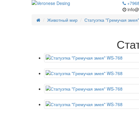
+796
info@
Животный мир
Статуэтка "Гремучая змея
Ста