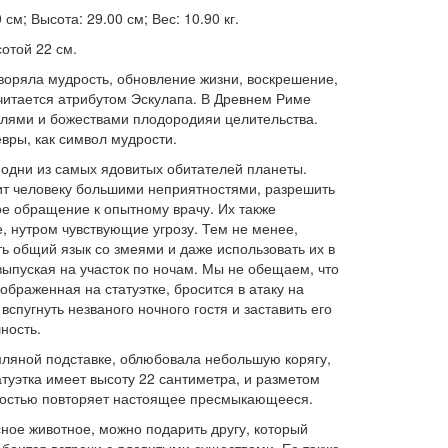
см; Высота: 29.00 см; Вес: 10.90 кг.
сотой 22 см.
воряла мудрость, обновление жизни, воскрешение,
считается атрибутом Эскулапа. В Древнем Риме
елями и божествами плодородияи целительства.
вры, как символ мудрости.
 одни из самых ядовитых обитателей планеты.
зит человеку большими неприятностями, разрешить
е обращение к опытному врачу. Их также
 нутром чувствующие угрозу. Тем не менее,
ь общий язык со змеями и даже использовать их в
выпуская на участок по ночам. Мы не обещаем, что
ображенная на статуэтке, бросится в атаку на
вспугнуть незваного ночного гостя и заставить его
ность.
ляной подставке, облюбовала небольшую корягу,
туэтка имеет высоту 22 сантиметра, и разметом
ностью повторяет настоящее пресмыкающееся.
ное животное, можно подарить другу, который