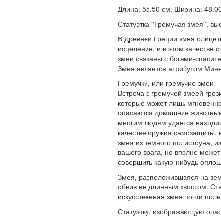
Длина: 55.50 см; Ширина: 48.00 
Статуэтка ''Гремучая змея'', вы
В Древней Греции змея олицет
исцеление, и в этом качестве 
змеи связаны с богами-спасит
Змея является атрибутом Мине
Гремучки, или гремучие змеи –
Встреча с гремучей змеей гро
которые может лишь мгновенно
опасаются домашние животные,
многим людям удается находит
качестве оружия самозащиты, 
змея из темного полистоуна, из
вашего врага, но вполне может 
совершить какую-нибудь оплош
Змея, расположившаяся на зем
обвив ее длинным хвостом. Ста
искусственная змея почти пол
Статуэтку, изображающую опас