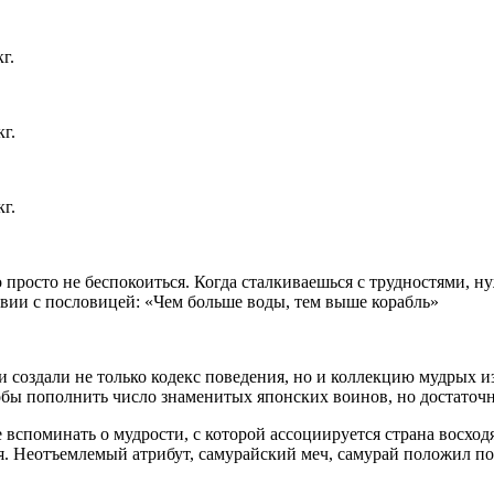
г.
кг.
кг.
 просто не беспокоиться. Когда сталкиваешься с трудностями, н
ствии с пословицей: «Чем больше воды, тем выше корабль»
и создали не только кодекс поведения, но и коллекцию мудрых
обы пополнить число знаменитых японских воинов, но достаточн
вспоминать о мудрости, с которой ассоциируется страна восходя
ия. Неотъемлемый атрибут, самурайский меч, самурай положил п