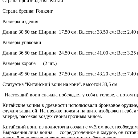
Страна производства: Китай
Страна бренда: Гонконг
Размеры изделия
Длина: 30.50 см; Ширина: 17.50 см; Высота: 33.50 см; Вес: 2.40 
Размеры упаковки
Длина: 36.50 см; Ширина: 24.50 см; Высота: 41.00 см; Вес: 3.25 
Размеры короба (2 шт.)
Длина: 49.50 см; Ширина: 37.50 см; Высота: 43.20 см; Вес: 7.40 
Статуэтка ''Китайский воин на коне'', высотой 33,5 см.
"Настоящий воин сначала побеждает у себя в голове, а потом пр
Китайские воины в древности использовали бронзовое оружие,
служил защитой. На пряжке пояса и на щите изображен герб, а
вперед, рассекая воздух своим грозным видом.
Китайский воин из полистоуна создан с учётом всех необходи
Выражения лица воина — сосредоточенное и хмурое, он готовит
мельчайшую деталь можно рассматривать бесконечно.