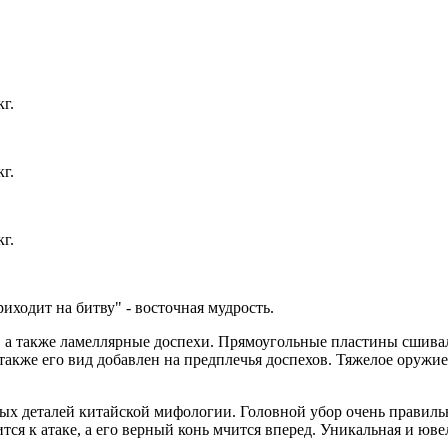
кг.
кг.
кг.
иходит на битву" - восточная мудрость.
 а также ламеллярные доспехи. Прямоугольные пластины сшивали
 также его вид добавлен на предплечья доспехов. Тяжелое оруж
мых деталей китайской мифологии. Головной убор очень правил
ся к атаке, а его верный конь мчится вперед. Уникальная и юве