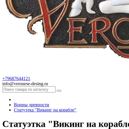
+79687644121
info@veronese-desing.ru
Воины древности
Статуэтка "Викинг на корабле"
Статуэтка "Викинг на корабл