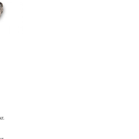
кг.
кг.