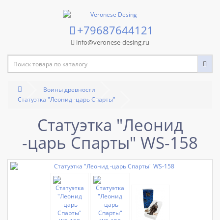
+79687644121
info@veronese-desing.ru
Воины древности
Статуэтка "Леонид -царь Спарты"
Статуэтка "Леонид
-царь Спарты" WS-158