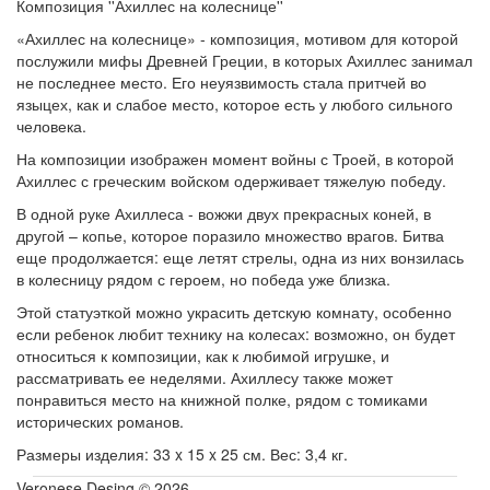
Композиция ''Ахиллес на колеснице''
«Ахиллес на колеснице» - композиция, мотивом для которой
послужили мифы Древней Греции, в которых Ахиллес занимал
не последнее место. Его неуязвимость стала притчей во
языцех, как и слабое место, которое есть у любого сильного
человека.
На композиции изображен момент войны с Троей, в которой
Ахиллес с греческим войском одерживает тяжелую победу.
В одной руке Ахиллеса - вожжи двух прекрасных коней, в
другой – копье, которое поразило множество врагов. Битва
еще продолжается: еще летят стрелы, одна из них вонзилась
в колесницу рядом с героем, но победа уже близка.
Этой статуэткой можно украсить детскую комнату, особенно
если ребенок любит технику на колесах: возможно, он будет
относиться к композиции, как к любимой игрушке, и
рассматривать ее неделями. Ахиллесу также может
понравиться место на книжной полке, рядом с томиками
исторических романов.
Размеры изделия: 33 x 15 x 25 см. Вес: 3,4 кг.
Veronese Desing © 2026