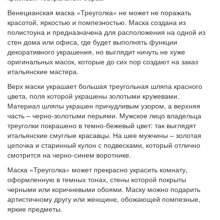
Венецианская маска «Треуголка» не может не поражать
красотой, яркостью и помпезностью. Маска создана из
полистоуна и предназначена для расположения на одной из
стен дома или офиса, где будет выполнять функции
декоративного украшения, но выглядит ничуть не хуже
оригинальных масок, которые до сих пор создают на заказ
итальянские мастера.
Верх маски украшает большая треугольная шляпа красного
цвета, поля которой украшены золотыми кружевами.
Материал шляпы украшен причудливым узором, а верхняя
часть – черно-золотыми перьями. Мужское лицо владельца
треуголки покрашено в темно-бежевый цвет: так выглядят
итальянские смуглые красавцы. На шее мужчины – золотая
цепочка и старинный кулон с подвесками, который отлично
смотрится на черно-синем воротнике.
Маска «Треуголка» может прекрасно украсить комнату,
оформленную в темных тонах, стены которой покрыты
черными или коричневыми обоями. Маску можно подарить
артистичному другу или женщине, обожающей помпезные,
яркие предметы.