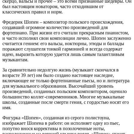
скерцо, вальсы и прочее – это всеми признанные шедевры. Он
был настоящим новатором, часто отходившим от
классических правил и норм.
Фредерик Шопен – композитор польского происхождения,
создавший огромное количество произведений для
фортепиано. При жизни его считали прекрасным пианистом,
и часто исполнял свои композиции лично. Шопен заслуженно
считается гением: его вальсы, ноктюрны, этюды и баллады
поражают слушателя тонкой гармонией и всегда содержат
идею, выразить которую удается лишь самым талантливым
музыкантам.
За сравнительно недолгую жизнь (музыкант скончался в
возрасте 39 лет) им было создано настоящее наследие,
включающее не только фортепианные пьесы, но и литература
для музыкального образования. Высочайший уровень
произведений, созданных польским композитором, оценило
большинство коллег-современников. Многие музыкальные
школы, созданные после смерти гения, с гордостью носят его
имя.
Фигурка «Шопен», созданная из серого полистоуна,
изображает Шопена в работе: он исполняет одну из пьес,
попутно внося коррективы в позолоченные ноты,
расположенные на верхней крышке рояля. «Шопен» станет