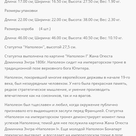
Длина: 17.00 см; Ширина: 16.50 см; Высота: 27.50 см; Вес: 1.90 кг.
Размеры упаковки
Длина: 22.00 см; Ширина: 22.00 см; Высота: 38.00 см; Вес: 2.30 кг.
Размеры короба (4 шт.)
Длина: 46.00 см; Ширина: 46.00 см; Высота: 40.50 см; Вес: 10.10 кг.
Статуэтка ''Наполеон'', высотой 27,5 см.
Статуэтка выполнена по картине "Наполеон I" Жана Огюста
Доминика Энгра 1806г. Наполеон сидит на императорском троне в
традиционной позе верховного бога Юпитера.
Наполеон, покоривший многие европейские державы в начале 19-го
века, был незаурядным человеком. У него была прекрасная память,
редкое стратегическое мышление, и умение производить
впечатление как на союзников, так и на врагов.
Наполеон был тщеславен и любил, когда окружение публично
признавало его выдающиеся заслуги перед Францией. Статуэтка
«Наполеон на императорском троне» демонстрирует момент пика
успехов Наполеона; темой для нее послужила картина Жана Огюста
Доминика Энгра «Наполеон I». Еще молодой Наполеон Бонапарт
прекрасно выглядит, и восседает на императорском троне в позе