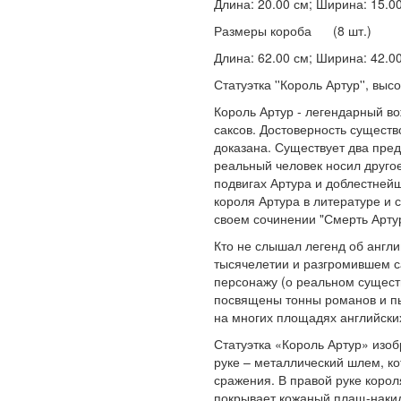
Длина: 20.00 см; Ширина: 15.00 
Размеры короба (8 шт.)
Длина: 62.00 см; Ширина: 42.00 
Статуэтка ''Король Артур'', выс
Король Артур - легендарный во
саксов. Достоверность существ
доказана. Существует два пре
реальный человек носил друго
подвигах Артура и доблестнейш
короля Артура в литературе и 
своем сочинении "Смерть Арту
Кто не слышал легенд об англ
тысячелетии и разгромившем с
персонажу (о реальном сущест
посвящены тонны романов и пь
на многих площадях английски
Статуэтка «Король Артур» изоб
руке – металлический шлем, ко
сражения. В правой руке корол
покрывает кожаный плащ-накид