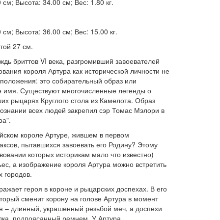
см; Высота: 34.00 см; Вес: 1.80 кг.
см; Высота: 36.00 см; Вес: 15.00 кг.
отой 27 см.
ждь бриттов VI века, разгромивший завоевателей
ования короля Артура как исторической личности не
дположения: это собирательный образ или
е имя. Существуют многочисленные легенды о
их рыцарях Круглого стола из Камелота. Образ
сознании всех людей закрепил сэр Томас Мэлори в
ра".
ийском короле Артуре, жившем в первом
аксов, пытавшихся завоевать его Родину? Этому
вовании которых историкам мало что известно)
ес, а изображение короля Артура можно встретить
х городов.
ражает героя в короне и рыцарских доспехах. В его
торый сменит корону на голове Артура в момент
я – длинный, украшенный резьбой меч, а доспехи
ка, подпоясанный ремнем. У Артура