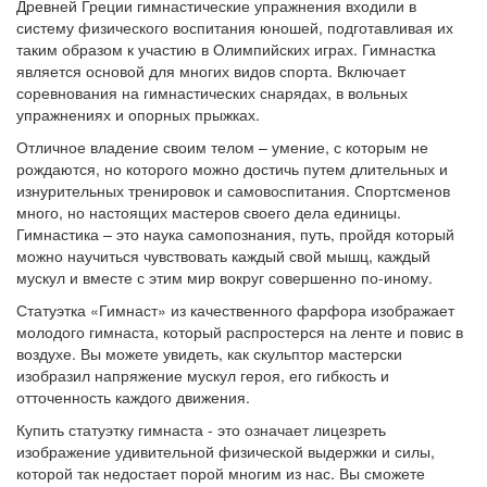
Древней Греции гимнастические упражнения входили в
систему физического воспитания юношей, подготавливая их
таким образом к участию в Олимпийских играх. Гимнастка
является основой для многих видов спорта. Включает
соревнования на гимнастических снарядах, в вольных
упражнениях и опорных прыжках.
Отличное владение своим телом – умение, с которым не
рождаются, но которого можно достичь путем длительных и
изнурительных тренировок и самовоспитания. Спортсменов
много, но настоящих мастеров своего дела единицы.
Гимнастика – это наука самопознания, путь, пройдя который
можно научиться чувствовать каждый свой мышц, каждый
мускул и вместе с этим мир вокруг совершенно по-иному.
Статуэтка «Гимнаст» из качественного фарфора изображает
молодого гимнаста, который распростерся на ленте и повис в
воздухе. Вы можете увидеть, как скульптор мастерски
изобразил напряжение мускул героя, его гибкость и
отточенность каждого движения.
Купить статуэтку гимнаста - это означает лицезреть
изображение удивительной физической выдержки и силы,
которой так недостает порой многим из нас. Вы сможете