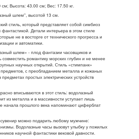
см; Высота: 43.00 см; Вес: 17.50 кг.
азный шлем'', высотой 13 см.
кий стиль, который представляет собой симбиоз
й фантастикой. Детали интерьера в этом стиле
оторые не в восторге от технического прогресса и
изации и автоматики.
азный шлем» - плод фантазии часовщиков и
 совместить романтику морских глубин и не менее
рупных научных открытий. Стиль «стимпанк»
 предметов, с преобладанием металла и кожаных
в предметах простых электрических устройств
асно вписываются в этот стиль: водолазный
ит из металла и в массивности уступает лишь
иле начала прошлого века напоминают циферблат
 сувенир можно подарить любому мужчине:
низмы. Водолазные часы вызовут улыбку у пожилых
нников научной фантастики вековой давности.