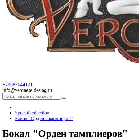
+79687644121
info@veronese-desing.ru
Special collection
Бокал "Орден тамплиеров"
Бокал "Орден тамплиеров"