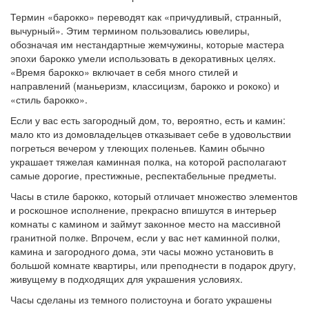
Термин «барокко» переводят как «причудливый, странный,
вычурный». Этим термином пользовались ювелиры,
обозначая им нестандартные жемчужины, которые мастера
эпохи барокко умели использовать в декоративных целях.
«Время барокко» включает в себя много стилей и
направлений (маньеризм, классицизм, барокко и рококо) и
«стиль барокко».
Если у вас есть загородный дом, то, вероятно, есть и камин:
мало кто из домовладельцев отказывает себе в удовольствии
погреться вечером у тлеющих поленьев. Камин обычно
украшает тяжелая каминная полка, на которой располагают
самые дорогие, престижные, респектабельные предметы.
Часы в стиле барокко, который отличает множество элементов
и роскошное исполнение, прекрасно впишутся в интерьер
комнаты с камином и займут законное место на массивной
гранитной полке. Впрочем, если у вас нет каминной полки,
камина и загородного дома, эти часы можно установить в
большой комнате квартиры, или преподнести в подарок другу,
живущему в подходящих для украшения условиях.
Часы сделаны из темного полистоуна и богато украшены