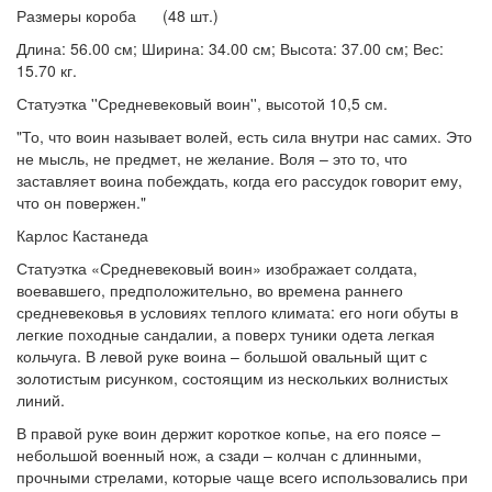
Размеры короба (48 шт.)
Длина: 56.00 см; Ширина: 34.00 см; Высота: 37.00 см; Вес:
15.70 кг.
Статуэтка ''Средневековый воин'', высотой 10,5 см.
"То, что воин называет волей, есть сила внутри нас самих. Это
не мысль, не предмет, не желание. Воля – это то, что
заставляет воина побеждать, когда его рассудок говорит ему,
что он повержен."
Карлос Кастанеда
Статуэтка «Средневековый воин» изображает солдата,
воевавшего, предположительно, во времена раннего
средневековья в условиях теплого климата: его ноги обуты в
легкие походные сандалии, а поверх туники одета легкая
кольчуга. В левой руке воина – большой овальный щит с
золотистым рисунком, состоящим из нескольких волнистых
линий.
В правой руке воин держит короткое копье, на его поясе –
небольшой военный нож, а сзади – колчан с длинными,
прочными стрелами, которые чаще всего использовались при