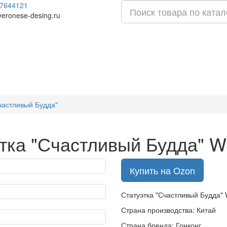
7644121
veronese-desing.ru
частливый Будда"
тка "Счастливый Будда" 
Купить на Ozon
Статуэтка "Счастливый Будда"
Страна производства: Китай
Страна бренда: Гонконг