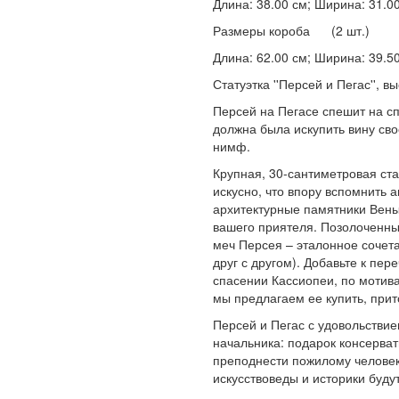
Длина: 38.00 см; Ширина: 31.00 
Размеры короба (2 шт.)
Длина: 62.00 см; Ширина: 39.50 
Статуэтка ''Персей и Пегас'', в
Персей на Пегасе спешит на с
должна была искупить вину св
нимф.
Крупная, 30-сантиметровая ст
искусно, что впору вспомнить 
архитектурные памятники Вены.
вашего приятеля. Позолоченны
меч Персея – эталонное сочета
друг с другом). Добавьте к п
спасении Кассиопеи, по мотива
мы предлагаем ее купить, прит
Персей и Пегас с удовольствие
начальника: подарок консерват
преподнести пожилому человек
искусствоведы и историки буду