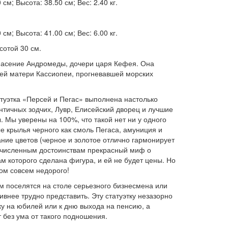
см; Высота: 38.50 см; Вес: 2.40 кг.
см; Высота: 41.00 см; Вес: 6.00 кг.
ысотой 30 см.
пасение Андромеды, дочери царя Кефея. Она
оей матери Кассиопеи, прогневавшей морских
атуэтка «Персей и Пегас» выполнена настолько
античных зодчих, Лувр, Елисейский дворец и лучшие
 Мы уверены на 100%, что такой нет ни у одного
е крылья черного как смоль Пегаса, амуниция и
ние цветов (черное и золотое отлично гармонирует
еречисленным достоинствам прекрасный миф о
м которого сделана фигура, и ей не будет цены. Но
ом совсем недорого!
м поселятся на столе серьезного бизнесмена или
ивнее трудно представить. Эту статуэтку незазорно
у на юбилей или к дню выхода на пенсию, а
т без ума от такого подношения.