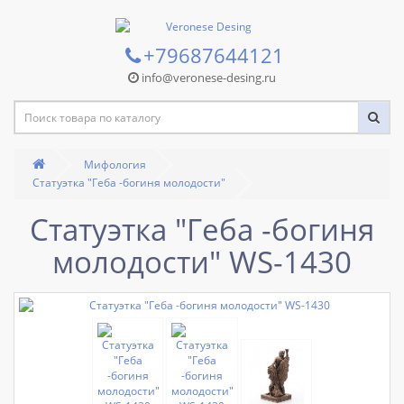
+79687644121
info@veronese-desing.ru
Мифология
Статуэтка "Геба -богиня молодости"
Статуэтка "Геба -богиня
молодости" WS-1430