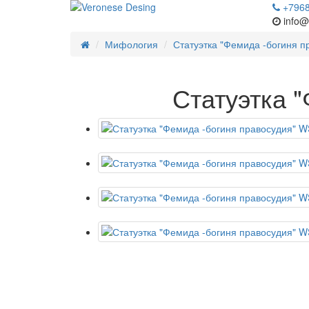
+796
info@
Мифология
Статуэтка "Фемида -богиня п
Статуэтка 