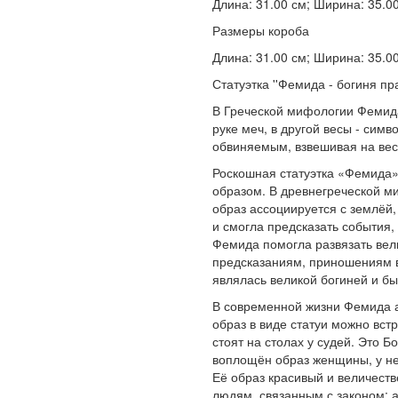
Длина: 31.00 см; Ширина: 35.00 
Размеры короба
Длина: 31.00 см; Ширина: 35.00 
Статуэтка ''Фемида - богиня пр
В Греческой мифологии Фемида 
руке меч, в другой весы - сим
обвиняемым, взвешивая на вес
Роскошная статуэтка «Фемида
образом. В древнегреческой м
образ ассоциируется с землёй
и смогла предсказать события
Фемида помогла развязать вел
предсказаниям, приношениям 
являлась великой богиней и бы
В современной жизни Фемида а
образ в виде статуи можно вст
стоят на столах у судей. Это Б
воплощён образ женщины, у не
Её образ красивый и величест
людям, связанным с законом: 