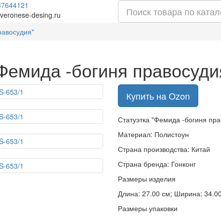
87644121
veronese-desing.ru
равосудия"
"Фемида -богиня правосуди
Купить на Ozon
Статуэтка "Фемида -богиня пр
Материал: Полистоун
Страна производства: Китай
Страна бренда: Гонконг
Размеры изделия
Длина: 27.00 см; Ширина: 34.00 
Размеры упаковки