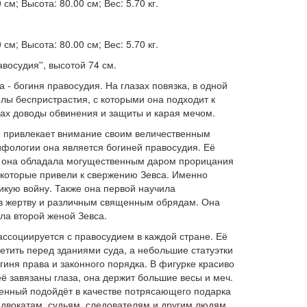
см; Высота: 80.00 см; Вес: 5.70 кг.
см; Высота: 80.00 см; Вес: 5.70 кг.
авосудия'', высотой 74 см.
- богиня правосудия. На глазах повязка, в одной
волы беспристрастия, с которыми она подходит к
ах доводы обвинения и защиты и карая мечом.
» привлекает внимание своим величественным
ифологии она является богиней правосудия. Её
, она обладала могущественным даром прорицания
, которые привели к свержению Зевса. Именно
икую войну. Также она первой научила
в жертву и различным священным обрядам. Она
ла второй женой Зевса.
ссоциируется с правосудием в каждой стране. Её
ретить перед зданиями суда, а небольшие статуэтки
огиня права и законного порядка. В фигурке красиво
ё завязаны глаза, она держит большие весы и меч.
венный подойдёт в качестве потрясающего подарка
адвокатам, судьям, следователям и другим людям,