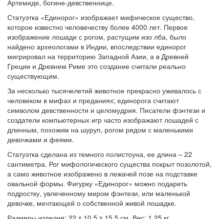
Артемиде, богине-девственнице.
Статуэтка «Единорог» изображает мифическое существо,
которое известно человечеству более 4000 лет. Первое
изображение лошади с рогом, растущим изо лба, было
найдено археологами в Индии, впоследствии единорог
мигрировал на территорию Западной Азии, а в Древней
Греции и Древнем Риме это создание считали реально
существующим.
За несколько тысячелетий животное прекрасно уживалось с
человеком в мифах и преданиях; единорога считают
символом девственности и целомудрия. Писатели фэнтези и
создатели компьютерных игр часто изображают лошадей с
длинным, похожим на шуруп, рогом рядом с маленькими
девочками и феями.
Статуэтка сделана из темного полистоуна, ее длина – 22
сантиметра. Рог мифологического существа покрыт позолотой,
а само животное изображено в лежачей позе на подставке
овальной формы. Фигурку «Единорог» можно подарить
подростку, увлеченному миром фэнтези, или маленькой
девочке, мечтающей о собственной живой лошадке.
Размеры изделия: 22 x 10,5 x 15,5 см. Вес: 1,25 кг.