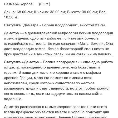
Размеры короба (6 шт.)
Длина: 68.00 см; Ширина: 32.00 см; Высота: 39.00 см; Вес:
10.50 кг.
Статуэтка ''Деметра - Богиня плодородия'', высотой 31 см.
Деметра — в древнегреческой мифологии богиня плодородия
и земледелия, одно из наиболее почитаемых божеств
олимпийского пантеона. Ее имя означает «Мать–Земля». Она
дает плодородие земле, без ее благотворной силы ничто не
произрастает ни в тенистых лесах, ни на лугах, ни на пашнях.
Статуэтка «Деметра – Богиня плодородия» - еще одна работа
из цикла, посвященного древнегреческим божествам и
героям. В наши дни мало кто хорошо знаком с мифами
древней Греции, мало кто помнит по именам всех
небожителей, среди которых существовало жесткое
разделение труда и ответственности, но этот пробел можно
легко восполнить, если вы задержитесь на нашем сайте
подольше.
Деметра раскрашена в гамме «черное-золотое»: эти цвета
всегда прекрасно уживаются вместе и хорошо подходят для
монументальных композиций. Внешне Богиня плодородия