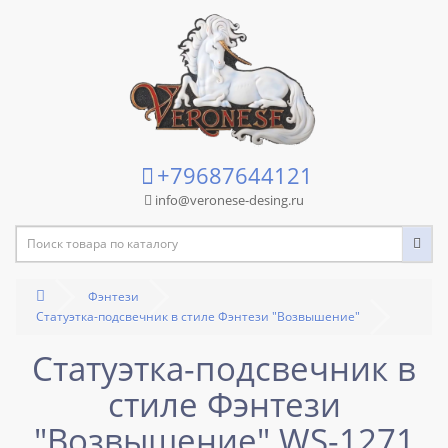
+79687644121
info@veronese-desing.ru
Фэнтези
Статуэтка-подсвечник в стиле Фэнтези "Возвышение"
Статуэтка-подсвечник в
стиле Фэнтези
"Возвышение" WS-1271