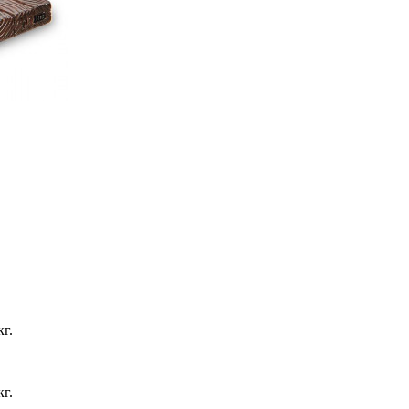
кг.
кг.