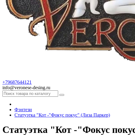
+79687644121
info@veronese-desing.ru
Фэнтези
Статуэтка "Кот -"Фокус покус" (Лиза Паркер)
Статуэтка "Кот -"Фокус поку