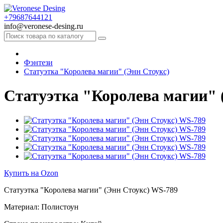
+79687644121
info@veronese-desing.ru
Фэнтези
Статуэтка "Королева магии" (Энн Стоукс)
Статуэтка "Королева магии" 
Купить на Ozon
Статуэтка "Королева магии" (Энн Стоукс) WS-789
Материал: Полистоун