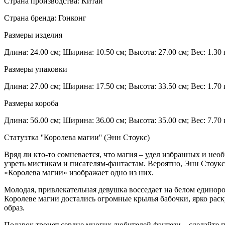
Страна производства: Китай
Страна бренда: Гонконг
Размеры изделия
Длина: 24.00 см; Ширина: 10.50 см; Высота: 27.00 см; Вес: 1.30 
Размеры упаковки
Длина: 27.00 см; Ширина: 17.50 см; Высота: 33.50 см; Вес: 1.70 
Размеры короба
Длина: 56.00 см; Ширина: 36.00 см; Высота: 35.00 см; Вес: 7.70 
Статуэтка ''Королева магии'' (Энн Стоукс)
Вряд ли кто-то сомневается, что магия – удел избранных и не
узреть мистикам и писателям-фантастам. Вероятно, Энн Стоук
«Королева магии» изображает одно из них.
Молодая, привлекательная девушка восседает на белом единоро
Королеве магии достались огромные крылья бабочки, ярко ра
образ.
Подарок тронет сердце многих любителей фэнтези... сделайте 