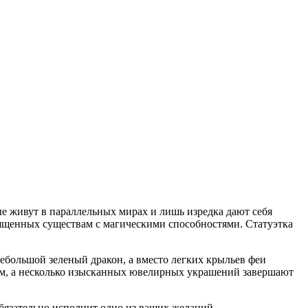
ые живут в параллельных мирах и лишь изредка дают себя
священных существам с магическими способностями. Статуэтка
ебольшой зеленый дракон, а вместо легких крыльев феи
ьям, а несколько изысканных ювелирных украшений завершают
обязательно исполнит одно из ваших желаний.