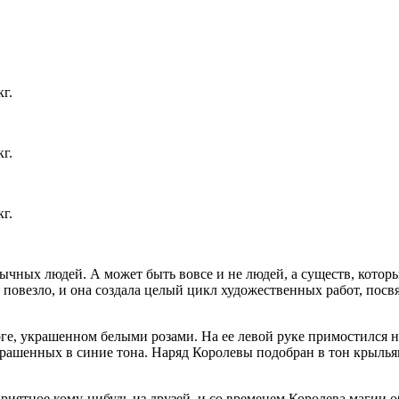
кг.
кг.
кг.
обычных людей. А может быть вовсе и не людей, а существ, котор
с повезло, и она создала целый цикл художественных работ, по
ге, украшенном белыми розами. На ее левой руке примостился н
скрашенных в синие тона. Наряд Королевы подобран в тон крыл
приятное кому-нибудь из друзей, и со временем Королева магии 