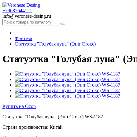
+79687644121
info@veronese-desing.ru
Фэнтези
Статуэтка "Голубая луна" (Энн Стокс)
Статуэтка "Голубая луна" (Э
Купить на Ozon
Статуэтка "Голубая луна" (Энн Стокс) WS-1187
Страна производства: Китай