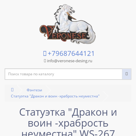
+79687644121
info@veronese-desing.ru
Фэнтези
Статуэтка "Дракон и воин -храбрость неуместна"
Статуэтка "Дракон и
воин -храбрость
неуместна" WS-267