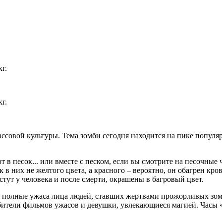
кг.
кг.
совой культуры. Тема зомби сегодня находится на пике популя
т в песок... или вместе с песком, если вы смотрите на песочн
к в них не желтого цвета, а красного – вероятно, он обагрен к
стут у человека и после смерти, окрашены в багровый цвет.
 полные ужаса лица людей, ставших жертвами прожорливых зом
ители фильмов ужасов и девушки, увлекающиеся магией. Часы «