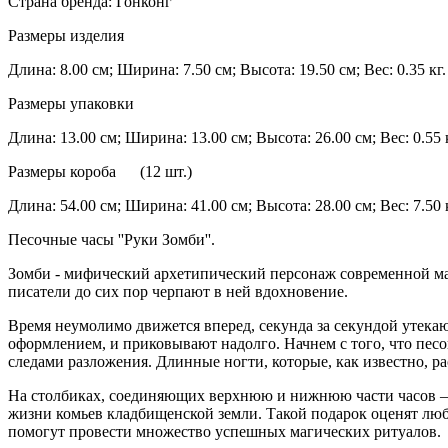
Страна бренда: Гонконг
Размеры изделия
Длина: 8.00 см; Ширина: 7.50 см; Высота: 19.50 см; Вес: 0.35 кг.
Размеры упаковки
Длина: 13.00 см; Ширина: 13.00 см; Высота: 26.00 см; Вес: 0.55 
Размеры короба (12 шт.)
Длина: 54.00 см; Ширина: 41.00 см; Высота: 28.00 см; Вес: 7.50 
Песочные часы ''Руки Зомби''.
Зомби - мифический архетипический персонаж современной мас
писатели до сих пор черпают в ней вдохновение.
Время неумолимо движется вперед, секунда за секундой утекаю
оформлением, и приковывают надолго. Начнем с того, что песо
следами разложения. Длинные ногти, которые, как известно, ра
На столбиках, соединяющих верхнюю и нижнюю части часов –
жизни комьев кладбищенской земли. Такой подарок оценят люб
помогут провести множество успешных магических ритуалов.