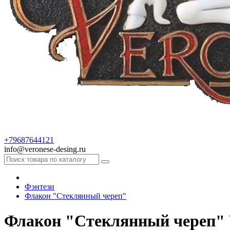
+79687644121
info@veronese-desing.ru
Фэнтези
Флакон "Стеклянный череп"
Флакон "Стеклянный череп"