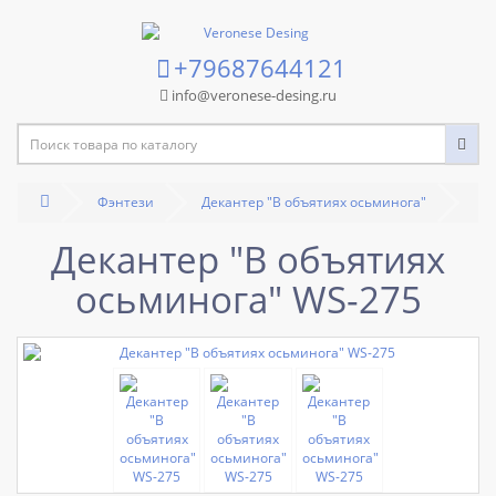
+79687644121
info@veronese-desing.ru
Фэнтези
Декантер "В объятиях осьминога"
Декантер "В объятиях
осьминога" WS-275