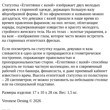
Статуэтка «Египтянки с вазой» изображает двух молодых
девушек в старинной одежде, держащих большую вазу
яйцеобразной формы. И по оформлению и названию можно
догадаться, что девушки с вазой пришли в наше время из
времен правления фараонов; на них легкие, облегающие
наряды, подчеркивающие изящество и красоту молодого,
стройного женского тела. На их телах – золотые украшения, а
на вазе – изображение глаза, которое часто можно встретить
на старинных египетских фресках.
Если посмотреть на статуэтку издали, девушки и ваза
сливаются в одно целое и превращаются в геометрическое
построение, поражающее правильностью и
пропорциональностью сторон. «Египтянки с вазой» способны
украсить не только частную коллекцию, но и современный
рабочий стол банкира, финансиста, и даже приемный кабинет
известного врача. Высота египетской статуэтки из полистоуна
– 28 сантиметров; ее можно установить на небольшом столике
или на специальной подставке.
Размеры изделия: 17 x 10 x 28 см. Вес: 1,5 кг.
Veronese Desing © 2026