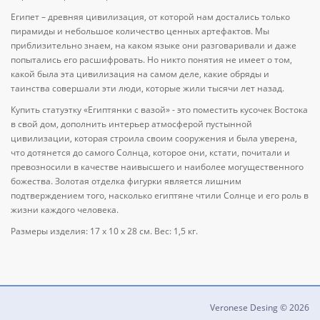
Египет – древняя цивилизация, от которой нам достались только
пирамиды и небольшое количество ценных артефактов. Мы
приблизительно знаем, на каком языке они разговаривали и даже
попытались его расшифровать. Но никто понятия не имеет о том,
какой была эта цивилизация на самом деле, какие обряды и
таинства совершали эти люди, которые жили тысячи лет назад.
Купить статуэтку «Египтянки с вазой» - это поместить кусочек Востока
в свой дом, дополнить интерьер атмосферой пустынной
цивилизации, которая строила своим сооружения и была уверена,
что дотянется до самого Солнца, которое они, кстати, почитали и
превозносили в качестве наивысшего и наиболее могущественного
божества. Золотая отделка фигурки является лишним
подтверждением того, насколько египтяне чтили Солнце и его роль в
жизни каждого человека.
Размеры изделия: 17 x 10 x 28 см. Вес: 1,5 кг.
Veronese Desing © 2026