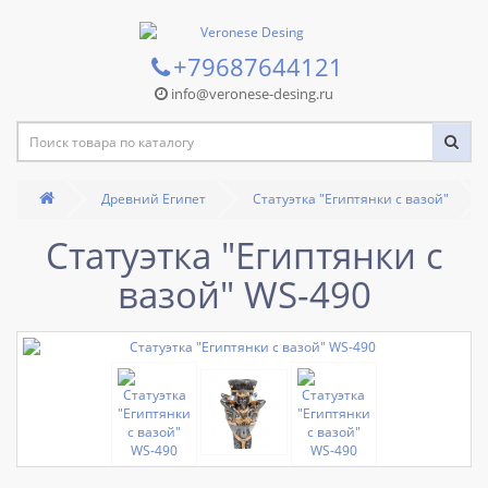
+79687644121
info@veronese-desing.ru
Древний Египет
Статуэтка "Египтянки с вазой"
Статуэтка "Египтянки с
вазой" WS-490