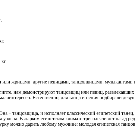
.
кг.
 кг.
или жрицами, другие певицами, танцовщицами, музыкантами пр
Египте, нам демонстрируют танцовщиц или певиц, развлекавших
 малоинтересен. Естественно, для танца и пения подбирали дев
 Она – танцовщица, и исполняет классический египетский танец
ксуальна. В жарком египетском климате три тысячи лет назад ре
гурку можно дарить любому мужчине: молодая египетская танцо