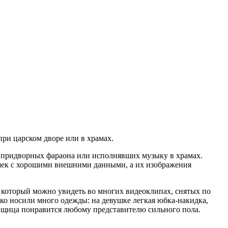
и царском дворе или в храмах.
 придворных фараона или исполнявших музыку в храмах.
ушек с хорошими внешними данными, а их изображения
, который можно увидеть во многих видеоклипах, снятых по
дко носили много одежды: на девушке легкая юбка-накидка,
вщица понравится любому представителю сильного пола.