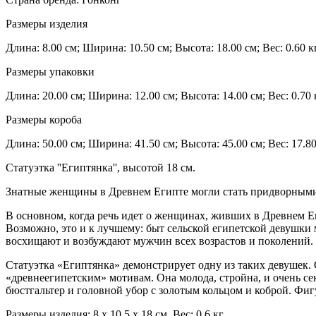
Размеры изделия
Длина: 8.00 см; Ширина: 10.50 см; Высота: 18.00 см; Вес: 0.60 кг
Размеры упаковки
Длина: 20.00 см; Ширина: 12.00 см; Высота: 14.00 см; Вес: 0.70 
Размеры короба
Длина: 50.00 см; Ширина: 41.50 см; Высота: 45.00 см; Вес: 17.80
Статуэтка ''Египтянка'', высотой 18 см.
Знатные женщины в Древнем Египте могли стать придворными 
В основном, когда речь идет о женщинах, живших в Древнем 
Возможно, это и к лучшему: быт сельской египетской девушки
восхищают и возбуждают мужчин всех возрастов и поколений.
Статуэтка «Египтянка» демонстрирует одну из таких девушек.
«древнеегипетским» мотивам. Она молода, стройна, и очень се
бюстгальтер и головной убор с золотым кольцом и коброй. Фи
Размеры изделия: 8 x 10,5 x 18 см. Вес: 0,6 кг.