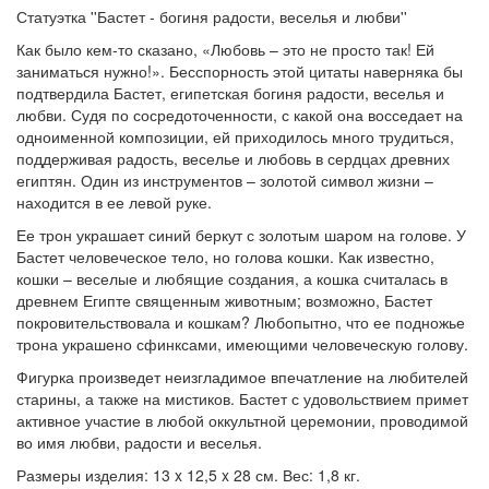
Статуэтка ''Бастет - богиня радости, веселья и любви''
Как было кем-то сказано, «Любовь – это не просто так! Ей
заниматься нужно!». Бесспорность этой цитаты наверняка бы
подтвердила Бастет, египетская богиня радости, веселья и
любви. Судя по сосредоточенности, с какой она восседает на
одноименной композиции, ей приходилось много трудиться,
поддерживая радость, веселье и любовь в сердцах древних
египтян. Один из инструментов – золотой символ жизни –
находится в ее левой руке.
Ее трон украшает синий беркут с золотым шаром на голове. У
Бастет человеческое тело, но голова кошки. Как известно,
кошки – веселые и любящие создания, а кошка считалась в
древнем Египте священным животным; возможно, Бастет
покровительствовала и кошкам? Любопытно, что ее подножье
трона украшено сфинксами, имеющими человеческую голову.
Фигурка произведет неизгладимое впечатление на любителей
старины, а также на мистиков. Бастет с удовольствием примет
активное участие в любой оккультной церемонии, проводимой
во имя любви, радости и веселья.
Размеры изделия: 13 x 12,5 x 28 см. Вес: 1,8 кг.