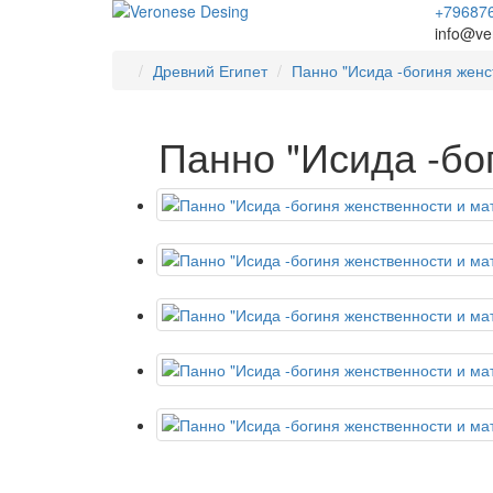
+79687
info@ve
Древний Египет
Панно "Исида -богиня женс
Панно "Исида -бо