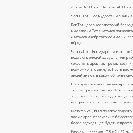
Длина: 62.00 см; Ширина: 46.00 см; 
Часы ''Тот - Бог мудрости и знаний'
Бог Тот - древнеегипетский бог м
мифологии Тот считался покровит
считался изобретателем или учр
обрядов.
Часы «Тот – Бог мудрости и знаний
подарка молодой девушке или разб
сохранять древним грекам достиже
возможно, его заслуга. Пусть вас 
людей знают, в каком обличье спу
Но рядом с часами темно-серого ц
Тот смотрится отлично. Позолочен
жезл и классическое одеяние давн
настраивать на серьезные мысли.
Может быть, вы в поисках подарка
часы с древнегреческим божеством
более подходящее будет непросто.
Размеры изделия: 17,5 x 7 x 27 см. В