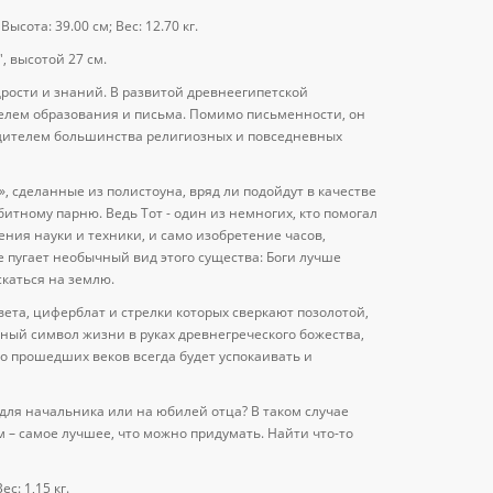
Высота: 39.00 см; Вес: 12.70 кг.
', высотой 27 см.
удрости и знаний. В развитой древнеегипетской
елем образования и письма. Помимо письменности, он
едителем большинства религиозных и повседневных
», сделанные из полистоуна, вряд ли подойдут в качестве
итному парню. Ведь Тот - один из немногих, кто помогал
ния науки и техники, и само изобретение часов,
не пугает необычный вид этого существа: Боги лучше
скаться на землю.
вета, циферблат и стрелки которых сверкают позолотой,
ный символ жизни в руках древнегреческого божества,
о прошедших веков всегда будет успокаивать и
 для начальника или на юбилей отца? В таком случае
 – самое лучшее, что можно придумать. Найти что-то
ес: 1,15 кг.