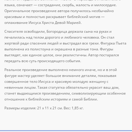
языка, означает — сострадание, скорбь, жалость и милосердие.
Оригинальное произведение автора получилось необычайно
красивым и полностью раскрывает библейский мотив —
оплакивание Иисуса Христа Девой Марией.
Спасителя освободили, Богородица держала сына на руках и
печалилась над телом дорогого и любимого человека. Он стал
жертвой ради спасения людей и выстрадал все грехи. Фигурка Пьета
выполнена из полистоуна и окрашена в разные тона. Фигуры
выглядят, как единое целое, они реалистичны. Автор постарался
передать всю суть происходящего события.
Реальное произведение выполнено немного иначе, но и в этой
фигуре мастер уделяет большое внимание деталям, показывая
совершенное тело Иисуса и красивую молодую женщину с
невинным лицом. Такая статуэтка обязательно украсит ваш дом,
станет выдающимся произведением, символизирующим особенное
отношение к библейским историям и самой Библии.
Размеры изделия: 21 x 11 x 21 см. Вес: 1,85 кг.