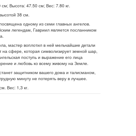
см; Высота: 47.50 см; Вес: 7.80 кг.
 высотой 38 см.
 посвящена одному из семи главных ангелов.
йским легендам, Гавриил является посланником
а.
ела, мастер воплотил в ней мельчайшие детали
ит на сфере, которая символизирует земной шар,
 Ангельская поступь и выражение его лица
рение и любовь ко всему живому на Земле.
 станет защитником вашего дома и талисманом,
рудную минуту не потерять веру в лучшее.
м. Вес: 1,3 кг.