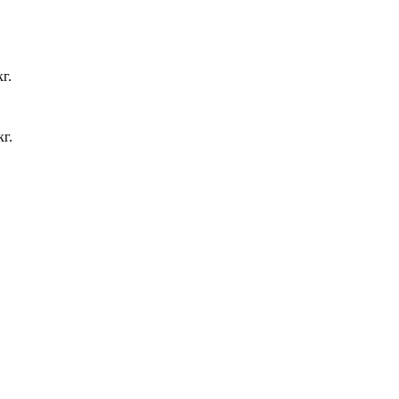
г.
кг.